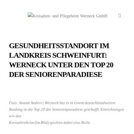
GESUNDHEITSSTANDORT IM
LANDKREIS SCHWEINFURT:
WERNECK UNTER DEN TOP 20
DER SENIORENPARADIESE
Foto: Anand Anders | Werneck hat es in einem deutschlandweiten
Ranking in die Top 20 der Seniorenparadiese geschafft. Einrichtungen
wie das
Kreisaltenheim (im Bild) spielten dabei eine Rolle.