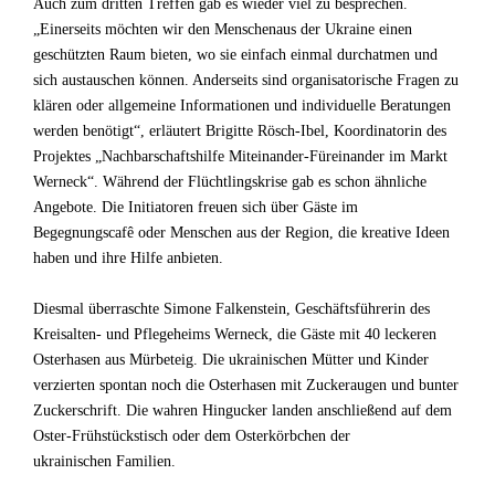
Auch zum dritten Treffen gab es wieder viel zu besprechen.
„Einerseits möchten wir den Menschenaus der Ukraine einen
geschützten Raum bieten, wo sie einfach einmal durchatmen und
sich austauschen können. Anderseits sind organisatorische Fragen zu
klären oder allgemeine Informationen und individuelle Beratungen
werden benötigt“, erläutert Brigitte Rösch-Ibel, Koordinatorin des
Projektes „Nachbarschaftshilfe Miteinander-Füreinander im Markt
Werneck“. Während der Flüchtlingskrise gab es schon ähnliche
Angebote. Die Initiatoren freuen sich über Gäste im
Begegnungscafê oder Menschen aus der Region, die kreative Ideen
haben und ihre Hilfe anbieten.
Diesmal überraschte Simone Falkenstein, Geschäftsführerin des
Kreisalten- und Pflegeheims Werneck, die Gäste mit 40 leckeren
Osterhasen aus Mürbeteig. Die ukrainischen Mütter und Kinder
verzierten spontan noch die Osterhasen mit Zuckeraugen und bunter
Zuckerschrift. Die wahren Hingucker landen anschließend auf dem
Oster-Frühstückstisch oder dem Osterkörbchen der
ukrainischen Familien.